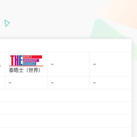
–
–
）
泰晤士（世界）
–
–
–