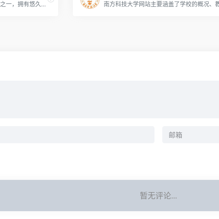
北京大学是中国著名的高等学府之一，拥有悠久的历史和卓越的学术声誉。通过访问该网站，你可以获取关于北京大学的各种信息，如学校的历史、学术项目、研究成果、校园生活、招生信息等。
暂无评论...