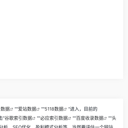
az数据
""
爱站数据
""
5118数据
"进入，目前的
击"
谷歌索引数据
""
必应索引数据
""
百度收录数据
""
头
分析、SEO优化、盈利模式分析等，当然要评估一个网站