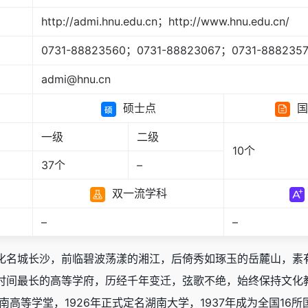
http://admi.hnu.edu.cn；http://www.hnu.edu.cn/
0731-88823560；0731-88823067；0731-888235
admi@hnu.cn
硕士点
国
一级
二级
10个
37个
–
双一流学科
–
–
化名城长沙，前临碧波荡漾的湘江，后倚秀如琢玉的岳麓山，素有
时间最长的高等学府，历经千年变迁，弦歌不绝，始终保持文化
南高等学堂，1926年正式定名湖南大学，1937年成为全国16