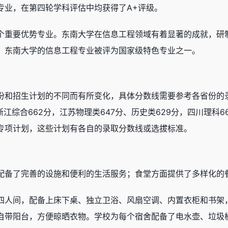
专业，在第四轮学科评估中均获得了A+评级。
个重要优势专业。东南大学在信息工程领域有着显著的成就，研
。东南大学的信息工程专业被评为国家级特色专业之一。
份和招生计划的不同而有所变化，具体分数线需要参考各省份的录
浙江综合662分，江苏物理类647分、历史类629分，四川理科
专项计划，这些计划有各自的录取分数线或选拔标准。
配备了完善的设施和便利的生活服务；食堂方面提供了多样化的
四人间，配备上床下桌、独立卫浴、风扇空调、内置衣柜和书架
自带阳台，方便晾晒衣物。学校为每个宿舍配备了电水壶、垃圾