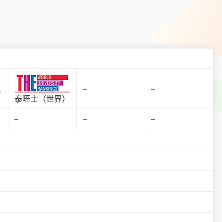
–
–
）
泰晤士（世界）
–
–
–