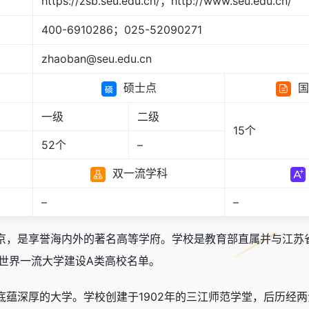
https://zsb.seu.edu.cn/；http://www.seu.edu.cn/
400-6910286；025-52090271
zhaoban@seu.edu.cn
硕士点
国
一级
二级
15个
52个
–
双一流学科
–
–
，是享誉海内外的著名高等学府。学校是教育部直属并与江苏省共建
选世界一流大学建设A类高校名单。
底蕴深厚的大学。学校创建于1902年的三江师范学堂，后历经