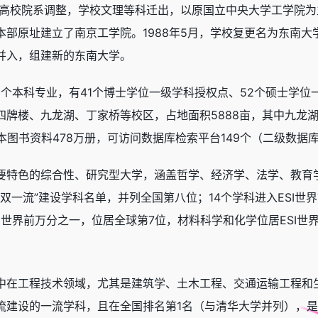
全国高校院系调整，学校文理等科迁出，以原国立中央大学工学院
部原址建立了南京工学院。1988年5月，学校复更名为东南大
并入，组建新的东南大学。
0个本科专业，有41个博士学位一级学科授权点、52个硕士学位
牌楼、九龙湖、丁家桥等校区，占地面积5888亩，其中九龙湖校区
纸本图书资料478万册，可访问数据库检索平台149个（二级数据
要特色的综合性、研究型大学，涵盖哲学、经济学、法学、教育
“双一流”建设学科名单，并列全国第八位；14个学科进入ESI世
I世界前万分之一，位居全球第7位，材料科学和化学位居ESI世
中在工程技术领域，尤其是建筑学、土木工程、交通运输工程和
流建设的一流学科，且在全国排名第1名（与清华大学并列），