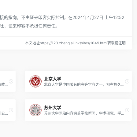
向，不由证来印客实际控制，在2024年4月27日 上午12:52
除，证来印客不承担任何责任。
本文地址https://123.zhenglai.ink/sites/1049.html转载请注明
北京大学
上海科技大学网站主要涵盖了学校概况、教育教学、科研创新、师资队伍、招生就业等方面的信息。
北京大学是中国著名的高等学府之一，拥有悠久的历史和卓越的学术声誉。通过访问该网站，你可以获取关于北京大学的各种信息，如学校的历史、学术项目、研究成果、校园生活、招生信息等。
苏州大学
华中科技大学网站的内容包括学校简介、新闻公告、教学科研、学生生活、校园文化等方面。
苏州大学网站内容涵盖学校新闻、学术研究、学生工作、招生信息等方面，展示了学校的最新动态和发展成果。