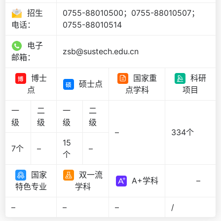
招生
0755-88010500；0755-88010507；
0755-88010514
电话：
电子
zsb@sustech.edu.cn
邮箱：
博士
国家重
科研
硕士点
点
点学科
项目
一
二
一
二
级
级
级
级
–
334个
15
7个
–
–
个
国家
双一流
A+学科
–
特色专业
学科
–
–
–
/