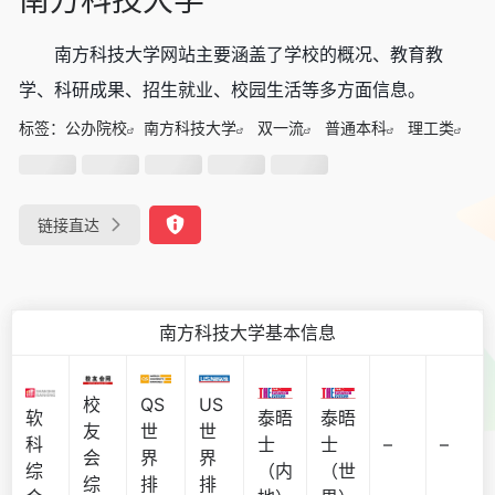
南方科技大学网站主要涵盖了学校的概况、教育教
学、科研成果、招生就业、校园生活等多方面信息。
标签：
公办院校
南方科技大学
双一流
普通本科
理工类
链接直达
南方科技大学基本信息
校
QS
US
软
泰晤
泰晤
友
世
世
科
士
士
–
–
会
界
界
综
（内
（世
综
排
排