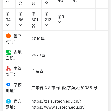
合
地）
界）
合
名
名
第
第
第
第
第9
34
56
301
213
–
–
–
名
名
名
名
名
创立
2010年
时间：
占地
2970亩
面积：
主管
广东省
部门：
学校
广东省深圳市南山区学苑大道1088 号
地址：
官方
https://zs.sustech.edu.cn/；
https://www.sustech.edu.cn/
网址：